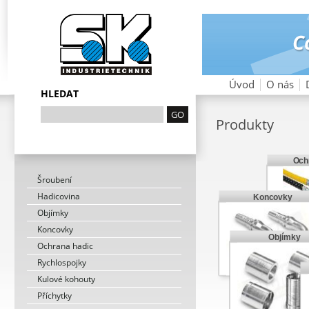
Úvod
O nás
HLEDAT
Produkty
Och
Šroubení
Hadicovina
Koncovky
Objímky
Koncovky
Objímky
Ochrana hadic
Rychlospojky
Kulové kohouty
Příchytky