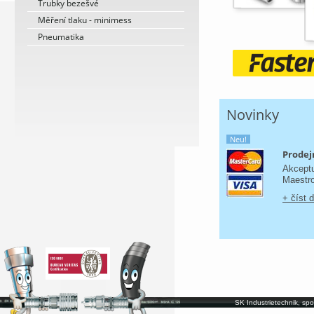
Trubky bezešvé
Měření tlaku - minimess
Pneumatika
Novinky
Neu!
Prodejn
Akceptu
Maestro
+ číst 
SK Industrietechnik, spo